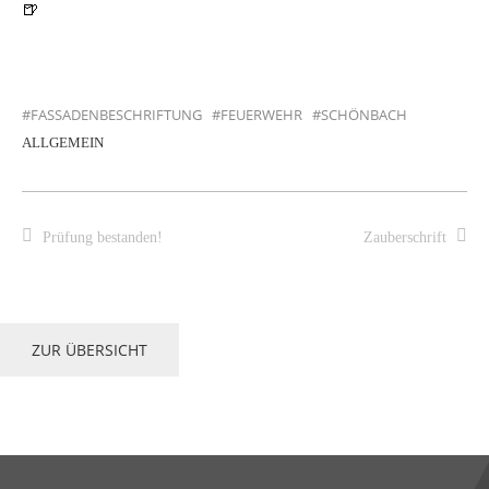
🍺
FASSADENBESCHRIFTUNG
FEUERWEHR
SCHÖNBACH
ALLGEMEIN
Prüfung bestanden!
Zauberschrift
ZUR ÜBERSICHT