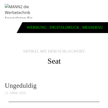
WERBUNG . DIGITALDRUCK . MESSEBAU
ARTIKEL MIT DEM SCHLAGWORT:
Seat
Ungeduldig
22. APRIL 2020