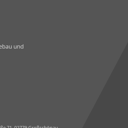
sebau und
ße 71
,
02779 Großschönau