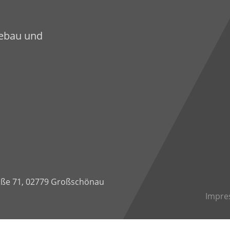
sebau und
ße 71
,
02779 Großschönau
Impre