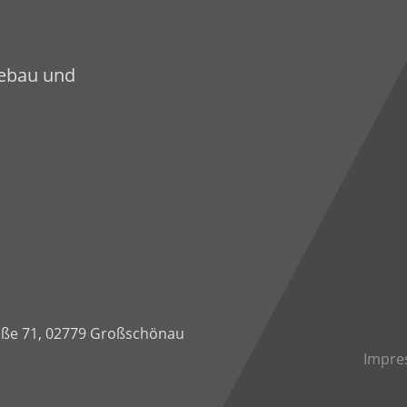
sebau und
ße 71
,
02779 Großschönau
Impre