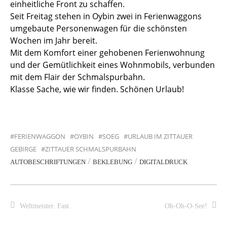
einheitliche Front zu schaffen.
Seit Freitag stehen in Oybin zwei in Ferienwaggons
umgebaute Personenwagen für die schönsten
Wochen im Jahr bereit.
Mit dem Komfort einer gehobenen Ferienwohnung
und der Gemütlichkeit eines Wohnmobils, verbunden
mit dem Flair der Schmalspurbahn.
Klasse Sache, wie wir finden. Schönen Urlaub!
FERIENWAGGON
OYBIN
SOEG
URLAUB IM ZITTAUER
GEBIRGE
ZITTAUER SCHMALSPURBAHN
/
/
AUTOBESCHRIFTUNGEN
BEKLEBUNG
DIGITALDRUCK
Weltmeister. Fast.
Oh-Oh-O-See!